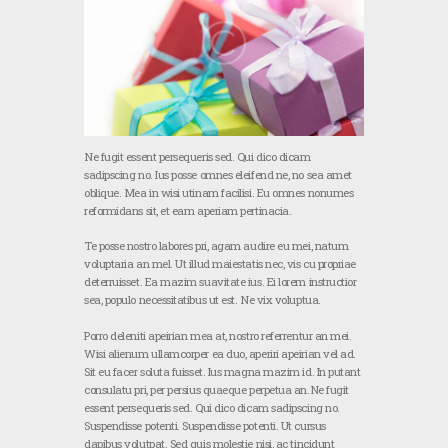
Ne fugit essent persequeris sed. Qui dico dicam
sadipscing no. Ius posse omnes eleifend ne, no sea amet
oblique. Mea in wisi utinam facilisi. Eu omnes nonumes
reformidans sit, et eam aperiam pertinacia.
Te posse nostro labores pri, agam audire eu mei, natum
voluptaria an mel. Ut illud maiestatis nec, vis cu propriae
deterruisset. Ea mazim suavitate ius. Ei lorem instructior
sea, populo necessitatibus ut est. Ne vix voluptua.
Porro deleniti apeirian mea at, nostro referrentur an mei.
Wisi alienum ullamcorper ea duo, aperiri apeirian vel ad.
Sit eu facer soluta fuisset. Ius magna mazim id. In putant
consulatu pri, per persius quaeque perpetua an.Ne fugit
essent persequeris sed. Qui dico dicam sadipscing no.
Suspendisse potenti. Suspendisse potenti. Ut cursus
dapibus volutpat. Sed quis molestie nisi, ac tincidunt