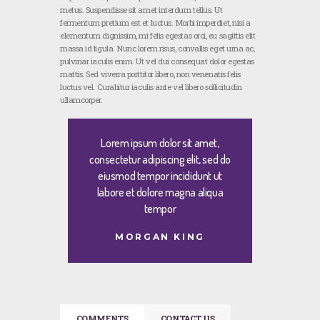
metus. Suspendisse sit amet interdum tellus. Ut
fermentum pretium est et luctus. Morbi imperdiet, nisi a
elementum dignissim, mi felis egestas orci, eu sagittis elit
massa id ligula. Nunc lorem risus, convallis eget urna ac,
pulvinar iaculis enim. Ut vel dui consequat dolor egestas
mattis. Sed viverra porttitor libero, non venenatis felis
luctus vel. Curabitur iaculis ante vel libero sollicitudin
ullamcorper.
Lorem ipsum dolor sit amet,
consectetur adipiscing elit, sed do
eiusmod tempor incididunt ut
labore et dolore magna aliqua
tempor
MORGAN KING
COMMENTS
CONTACT US