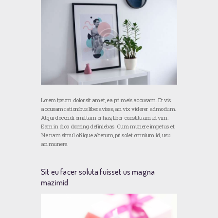
Lorem ipsum dolor sit amet, ea pri meis accusam. Et vis
accusam rationibus liberavisse, an vix viderer admodum.
Atqui docendi omittam ei has, liber constituam id vim.
Eam in dico doming definiebas. Cum munere impetus et.
Ne nam simul oblique alterum, pri solet omnium id, usu
an munere.
Sit eu facer soluta fuisset us magna
mazimid